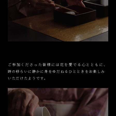
ROKKAN AN
Reservation
ご予約
hakobune GALLERY
オンラインショップ
OKASHIYA
ご参加くださった皆様には花を愛でる心とともに、
オンラインショップ
ご予約・お取り置き
時の移ろいに静かに身をゆだねるひとときをお楽しみ
いただけたようです。
Recruit
採用情報