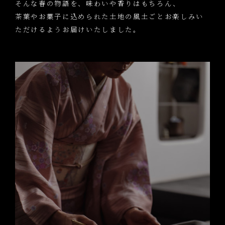
そんな春の物語を、味わいや香りはもちろん、
茶葉やお菓子に込められた土地の風土ごとお楽しみい
ただけるようお届けいたしました。
理念
Philosophy
松葉屋茶寮
Matsubaya saryō
方 舟
hakobune GALLERY
緑 閑 庵